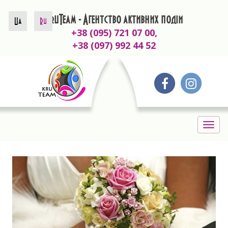
KruTeam - Агентство активних подій
Ua
Ru
+38 (095) 721 07 00,
+38 (097) 992 44 52
Togg
navig