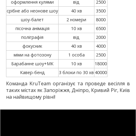
оформлення кулями
від
2500
срібне або неонове шоу
40 хв
3500
шоу-балет
2 номери
8000
пісочна анімація
10 хв
6500
поліграфія
від
2000
фокусник
40 хв
4000
міми на фотозону
1 особа
2500
Барабанне шоу+МК
10 хв
18000
Кавер-бенд
3 блоки по 30 хв
40000
Команда KruTeam організує та проведе весілля в
таких містах як Запоріжжя, Дніпро, Кривий Ріг, Київ
на найвищому рівні!