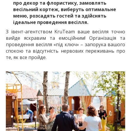
про декор та флористику, замовлять
весільний кортеж, виберуть оптимальне
меню, розсадять гостей та здійснять
ідеальне проведення весілля.
З івент-агентством KruTeam ваше весілля точно
вийде яскравим та емоційним! Організація та
проведення весілля «під ключ» – запорука вашого
спокою та відсутність нервових переживань про
те, як все пройде.