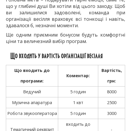
що у глибині душі Ви хотіли від цього заходу. Щоб
ви залишилися задоволені, команда при
організації весілля враховує всі тонкощі і навіть,
здавалося б, незначні моменти.
Ще одним приємним бонусом будуть комфортні
ціни та величезний вибір програм.
Що входить у вартість організації весілля
Що входить до
Вартість,
Коментар:
програми:
грн:
Ведучий
5 годин
8000
Музична апаратура
1 квт
2500
Робота звукооператора
5 годин
3000
входить до
Тематичний реквізит
-