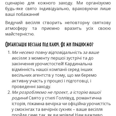
сценарію для кожного заходу. Ми організуємо
будь-яке свято індивідуально, враховуючи лише
ваші побажання!
Ведучий весілля створить неповторну святкову
атмосферу та приємно вразить усіх своєю
майстерністю.
Організація весілля під ключ. Як ми працюємо?
Ми несемо повну відповідальність за ваше
весілля
: з моменту першої зустрічі та до
закінчення урочистостей! Кардинальна
відмінність нашої компанії серед інших
весільних агентств у тому, що ми беремо
активну участь у процесі і підготовці, і
проведенні заходу.
Ми розробляємо не проект, а історію вашої
родини
! Свято у стилі Голлівуд, романтична
історія, піжамна вечірка чи офіційна урочистість
у смокінгах та вечірніх сукнях – ваше весілля
пройде саме так, як ви мріяли! Нам важливо