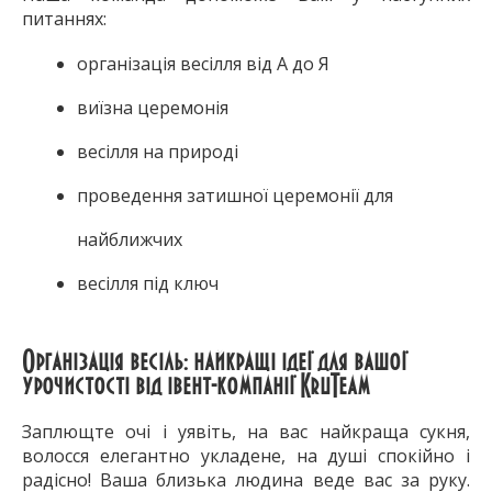
питаннях:
організація весілля від А до Я
виїзна церемонія
весілля на природі
проведення затишної церемонії для
найближчих
весілля під ключ
Організація весіль: найкращі ідеї для вашої
урочистості від івент-компанії
KruTeam
Заплющте очі і уявіть, на вас найкраща сукня,
волосся елегантно укладене, на душі спокійно і
радісно! Ваша близька людина веде вас за руку.