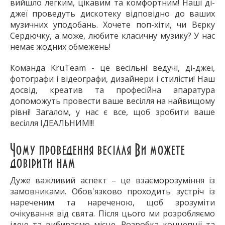
вийшло легким, цікавим та комфортним! Наші ді-
джеї проведуть дискотеку відповідно до ваших
музичних уподобань. Хочете поп-хіти, чи Вєрку
Сердючку, а може, любите класичну музику? У нас
немає жодних обмежень!
Команда KruTeam - це весільні ведучі, ді-джеї,
фотографи і відеографи, дизайнери і стилісти! Наш
досвід, креатив та професійна апаратура
допоможуть провести ваше весілля на найвищому
рівні! Загалом, у нас є все, щоб зробити ваше
весілля ІДЕАЛЬНИМ!!!
Чому проведення весілля Ви можете
довірити нам
Дуже важливий аспект – це взаєморозуміння із
замовниками. Обов'язково проходить зустріч із
нареченим та нареченою, щоб зрозуміти
очікування від свята. Після цього ми розробляємо
ідею та вибираємо місце. Розробка концепції та