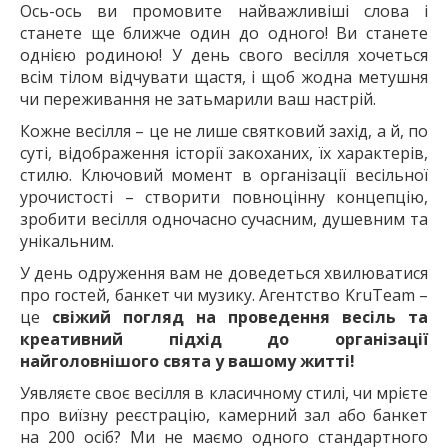
Ось-ось ви промовите найважливіші слова і
станете ще ближче один до одного! Ви станете
однією родиною! У день свого весілля хочеться
всім тілом відчувати щастя, і щоб жодна метушня
чи переживання не затьмарили ваш настрій.
Кожне весілля – це не лише святковий захід, а й, по
суті, відображення історії закоханих, їх характерів,
стилю. Ключовий момент в організації весільної
урочистості – створити повноцінну концепцію,
зробити весілля одночасно сучасним, душевним та
унікальним.
У день одруження вам не доведеться хвилюватися
про гостей, банкет чи музику. Агентство KruTeam –
це
свіжий
погляд на проведення весіль та
креативний підхід до організації
найголовнішого свята у вашому житті!
Уявляєте своє весілля в класичному стилі, чи мрієте
про виїзну реєстрацію, камерний зал або банкет
на 200 осіб? Ми не маємо одного стандартного