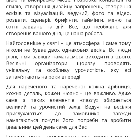
стилю, створення дизайну запрошень, створення
ескізів та візуалізацій, ведучий, фото та відео,
розваги, сценарії, брифінги, таймінги, меню та
сотні завдань та дій. Все, що необхідно для
створення вашого дня, це наша робота.
Найголовніше у святі – це атмосфера. І саме тому
ніколи не буває двох однакових весіль. Всі люди
різні, і ми завжди намагаємося виходити з цього.
Весільні організатори щоразу проводять
унікальну та особливу урочистість, яку всі
запам'ятають на роки вперед!
Для нареченого та нареченої кожна дрібниця,
кожна деталь, кожен нюанс – це важливо. Адже
саме з таких елементів «пазлу» збирається
великий та урочистий захід. Ведучі на весілля
прислухаються до замовника, завжди
намагаються почути його потреби та зробити
ідеальним цей день саме для Вас.
Головна мета – подарувати гарні емоції, саме те,