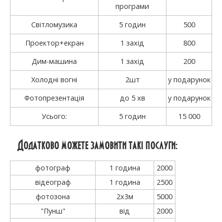
програми
Світломузика
5 годин
500
Проектор+екран
1 захід
800
Дим-машина
1 захід
200
Холодні вогні
2шт
у подарунок
Фотопрезентація
до 5 хв
у подарунок
Усього:
5 годин
15 000
Додатково можете замовити такі послуги:
фотограф
1 година
2000
відеограф
1 година
2500
фотозона
2х3м
5000
"Пунш"
від
2000