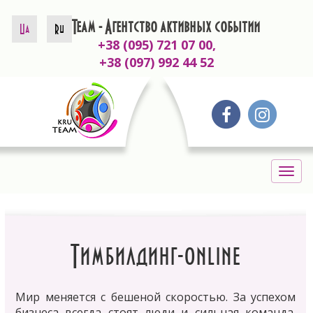
KruTeam - Агентство активных событий
Ua
Ru
+38 (095) 721 07 00,
+38 (097) 992 44 52
Togg
navig
Тимбилдинг-online
Мир меняется с бешеной скоростью. За успехом
бизнеса всегда стоят люди и сильная команда.