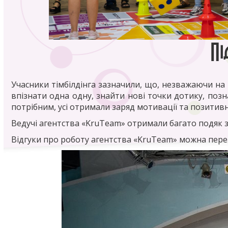
Пі
Учасники тімбілдінга зазначили, що, незважаючи на
впізнати одна одну, знайти нові точки дотику, поз
потрібним, усі отримали заряд мотивації та позитив
Ведучі агентства «KruTeam» отримали багато подяк з
Відгуки про роботу агентства «KruTeam» можна пер