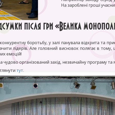
На зароблені гроші учасни
дсумки після гри «Велика монопол
 конкурентну боротьбу, у залі панувала відкрита та пр
начити лідерів. Але головний висновок полягає в тому
них емоцій!
а чудово організований захід, незвичайну програму та 
еглянути
тут.