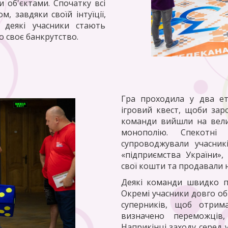
 об'єктами. Спочатку всі
, завдяки своїй інтуїції,
 деякі учасники стають
 своє банкрутство.
Гра проходила у два ет
ігровий квест, щоби зар
команди вийшли на вели
монополію. Спекотні 
супроводжували учасник
«підприємства України»,
свої кошти та продавали 
Деякі команди швидко п
Окремі учасники довго об
суперників, щоб отрим
визначено переможців
Наприкінці заходу серед 