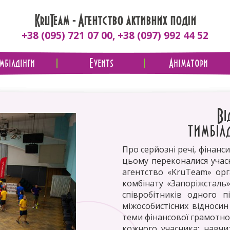
KruTeam - Агентство активних подій
+38 (095) 721 07 00, +38 (097) 992 44 52
імбілдінги
Events
Аніматори
Ві
тимбіл
Про серйозні речі, фінанси
цьому переконалися учасн
агентство «KruTeam» орг
комбінату «Запоріжсталь
співробітників одного 
міжособистісних відносин
теми фінансової грамотнос
кожного учасника; навчи