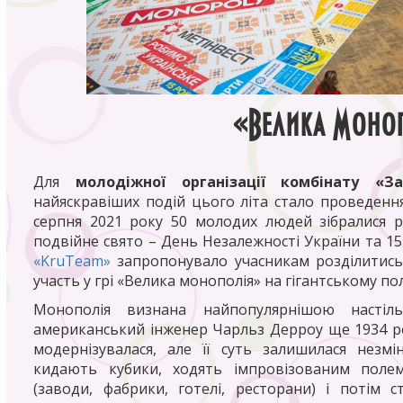
«Велика Моноп
Для
молодіжної організації комбінату «За
найяскравіших подій цього літа стало проведення
серпня 2021 року 50 молодих людей зібралися р
подвійне свято – День Незалежності України та 15
«KruTeam»
запропонувало учасникам розділитись
участь у грі «Велика монополія» на гігантському по
Монополія визнана найпопулярнішою настіл
американський інженер Чарльз Дерроу ще 1934 рок
модернізувалася, але її суть залишилася незмі
кидають кубики, ходять імпровізованим полем
(заводи, фабрики, готелі, ресторани) і потім 