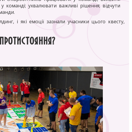
і у команді; ухвалювати важливі рішення; відчути
манди.
динг, і які емоції зазнали учасники цього квесту,
 протистояння?