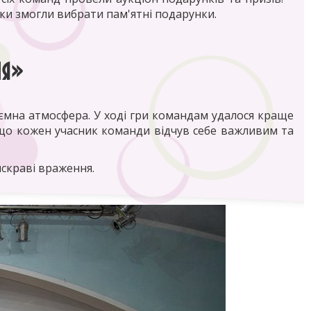
ки змогли вибрати пам'ятні подарунки.
ія»
иємна атмосфера. У ході гри командам удалося краще
, що кожен учасник команди відчув себе важливим та
яскраві враження.