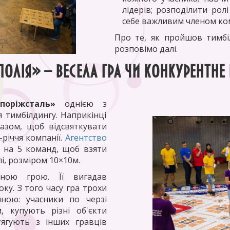
лідерів; розподілити рол
себе важливим членом ко
Про те, як пройшов тимбіл
розповімо далі.
олія» – весела гра чи конкурентне
поріжсталь»
однією з
 тимбілдингу. Наприкінці
азом, щоб відсвяткувати
-річчя компанії.
Агентство
 на 5 команд, щоб взяти
лі, розміром 10×10м.
ьною грою. Її вигадав
у. З того часу гра трохи
нною: учасники по черзі
, купують різні об'єкти
стягують з інших гравців