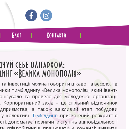
Блог
Контакти
дчуй себе олігархом:
динг «Велика монополія»
 та інвестиції можна говорити цікаво та весело, і в
ики тимбілдингу «Велика монополія», який івент-
анізувало та провело для молодіжної організації
». Корпоративний захід – це спільний відпочинок
підприємства, а також важливий етап побудови
 у колективі.
Тімбілдинг
, присвячений розкриттю
ті, допомагає: позначити ступінь відповідальності
ти співробітників працювати у команді; виявити