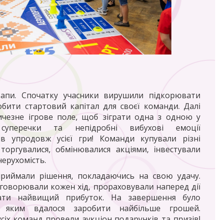
апи. Спочатку учасники вирушили підкорювати
обити стартовий капітал для своєї команди. Далі
чезне ігрове поле, щоб зіграти одна з одною у
суперечки та непідробні вибухові емоції
ів упродовж усієї гри! Команди купували різні
 торгувалися, обмінювалися акціями, інвестували
нерухомість.
риймали рішення, покладаючись на свою удачу.
говорювали кожен хід, прораховували наперед дії
ати найвищий прибуток. На завершення було
, яким вдалося заробити найбільше грошей.
усіх команд провели аукціон подарунків та призів!