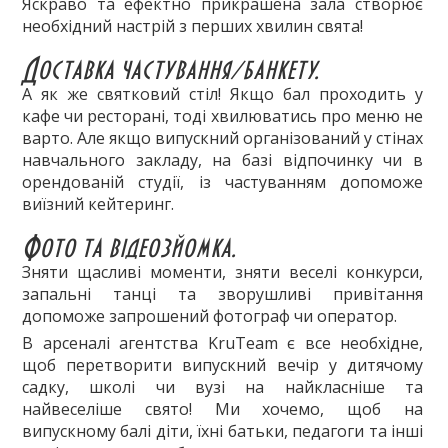
Яскраво та ефектно прикрашена зала створює
необхідний настрій з перших хвилин свята!
Доставка частування/банкету.
А як же святковий стіл! Якщо бал проходить у
кафе чи ресторані, тоді хвилюватись про меню не
варто. Але якщо випускний організований у стінах
навчального закладу, на базі відпочинку чи в
орендованій студії, із частуванням допоможе
виїзний кейтеринг.
Фото та відеозйомка.
Зняти щасливі моменти, зняти веселі конкурси,
запальні танці та зворушливі привітання
допоможе запрошений фотограф чи оператор.
В арсеналі агентства KruTeam є все необхідне,
щоб перетворити випускний вечір у дитячому
садку, школі чи вузі на найкласніше та
найвеселіше свято! Ми хочемо, щоб на
випускному балі діти, їхні батьки, педагоги та інші