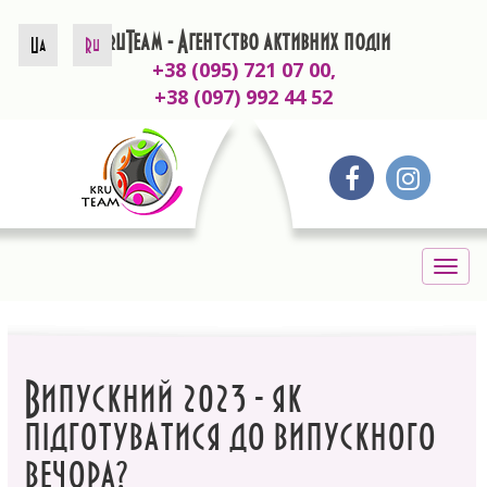
KruTeam - Агентство активних подій
Ua
Ru
+38 (095) 721 07 00,
+38 (097) 992 44 52
Togg
navig
Випускний 2023 - як
підготуватися до випускного
вечора?